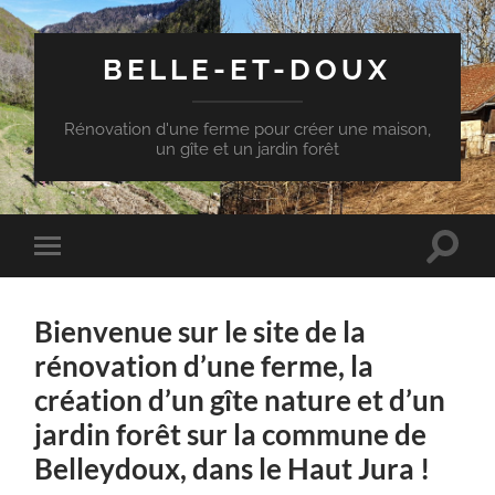
BELLE-ET-DOUX
Rénovation d'une ferme pour créer une maison,
un gîte et un jardin forêt
Toggle
Toggle
search
mobile
field
menu
Bienvenue sur le site de la
rénovation d’une ferme, la
création d’un gîte nature et d’un
jardin forêt sur la commune de
Belleydoux, dans le Haut Jura !