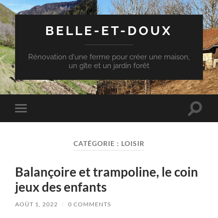
BELLE-ET-DOUX
Rénovation d'une ferme pour créer une maison,
un gîte et un jardin forêt
Toggle
Toggle
search
mobile
field
menu
CATÉGORIE :
LOISIR
Balançoire et trampoline, le coin
jeux des enfants
AOÛT 1, 2022
/
0 COMMENTS