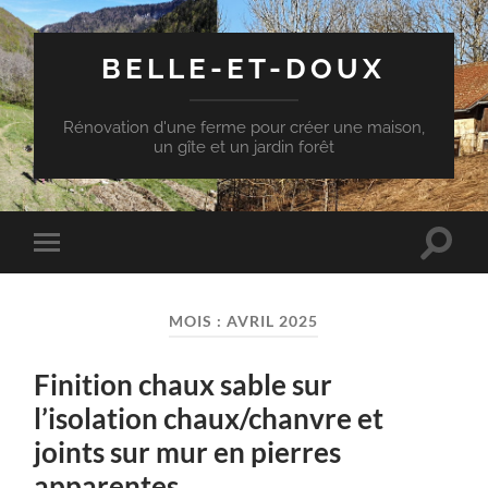
BELLE-ET-DOUX
Rénovation d'une ferme pour créer une maison,
un gîte et un jardin forêt
Toggle
Toggle
search
mobile
field
menu
MOIS :
AVRIL 2025
Finition chaux sable sur
l’isolation chaux/chanvre et
joints sur mur en pierres
apparentes