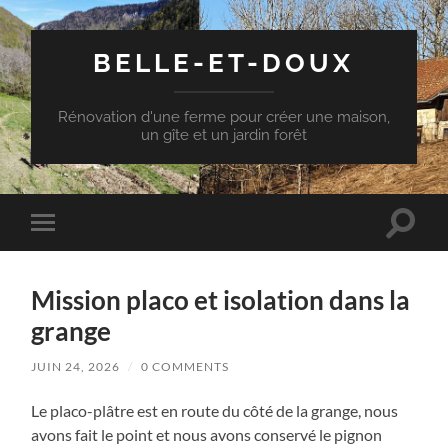
BELLE-ET-DOUX
Rénovation d'une ferme pour créer une maison,
un gîte et un jardin forêt
Toggle
Toggle
search
mobile
field
menu
Mission placo et isolation dans la
grange
JUIN 24, 2026
/
0 COMMENTS
Le placo-plâtre est en route du côté de la grange, nous
avons fait le point et nous avons conservé le pignon