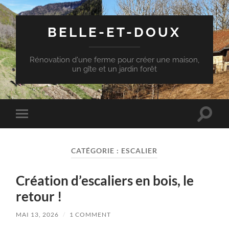
BELLE-ET-DOUX
Rénovation d'une ferme pour créer une maison,
un gîte et un jardin forêt
Toggle
Toggle
search
mobile
field
menu
CATÉGORIE :
ESCALIER
Création d’escaliers en bois, le
retour !
MAI 13, 2026
/
1 COMMENT