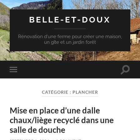
BELLE-ET-DOUX
Rénovation d'une ferme pour créer une maison,
un gîte et un jardin forêt
Toggle
Toggle
search
mobile
field
menu
CATÉGORIE :
PLANCHER
Mise en place d’une dalle
chaux/liège recyclé dans une
salle de douche