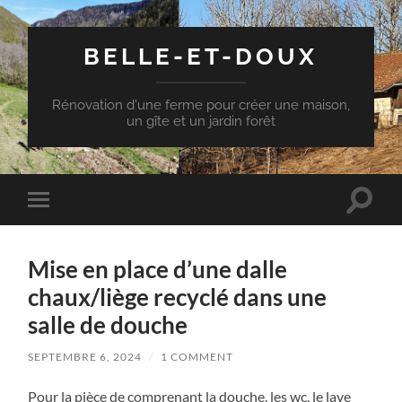
BELLE-ET-DOUX
Rénovation d'une ferme pour créer une maison,
un gîte et un jardin forêt
Toggle
Toggle
search
mobile
field
menu
Mise en place d’une dalle
chaux/liège recyclé dans une
salle de douche
SEPTEMBRE 6, 2024
/
1 COMMENT
Pour la pièce de comprenant la douche, les wc, le lave