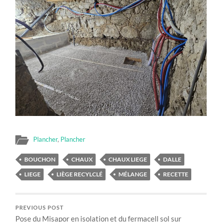
Plancher
,
Plancher
BOUCHON
CHAUX
CHAUX LIEGE
DALLE
LIEGE
LIÈGE RECYLCLÉ
MÉLANGE
RECETTE
PREVIOUS POST
Pose du Misapor en isolation et du fermacell sol sur