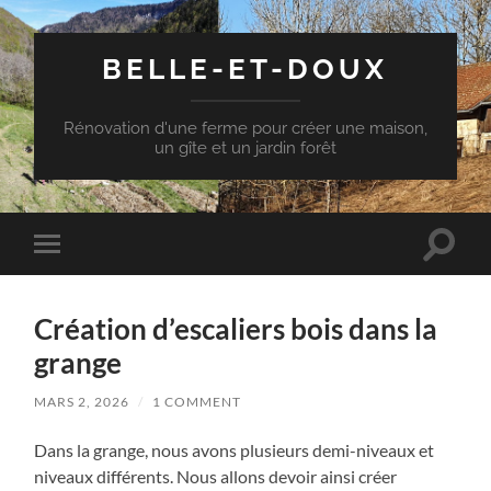
BELLE-ET-DOUX
Rénovation d'une ferme pour créer une maison,
un gîte et un jardin forêt
Toggle
Toggle
search
mobile
field
menu
Création d’escaliers bois dans la
grange
MARS 2, 2026
/
1 COMMENT
Dans la grange, nous avons plusieurs demi-niveaux et
niveaux différents. Nous allons devoir ainsi créer