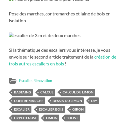
Pose des marches, contremarches et laine de bois en
isolation
Si la thématique des escaliers vous intéresse, je vous
envoie sur le second article traitement de la
création de
trois autres escaliers en bois
!
Escalier
,
Rénovation
BASTAING
CALCUL
CALCUL DU LIMON
CONTRE MARCHE
DESSIN DU LIMON
DIY
ESCALIER
ESCALIER BOIS
GIRON
HYPOTENUSE
LIMON
SOLIVE