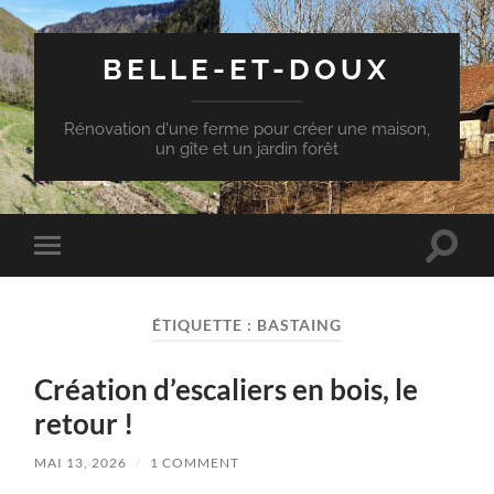
BELLE-ET-DOUX
Rénovation d'une ferme pour créer une maison,
un gîte et un jardin forêt
Toggle
Toggle
search
mobile
field
menu
ÉTIQUETTE :
BASTAING
Création d’escaliers en bois, le
retour !
MAI 13, 2026
/
1 COMMENT