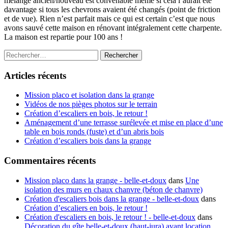
mélange ancien/nouveau est convenable même si cela l’aurait été
davantage si tous les chevrons avaient été changés (point de friction
et de vue). Rien n’est parfait mais ce qui est certain c’est que nous
avons sauvé cette maison en rénovant intégralement cette charpente.
La maison est repartie pour 100 ans !
Rechercher :
Articles récents
Mission placo et isolation dans la grange
Vidéos de nos pièges photos sur le terrain
Création d’escaliers en bois, le retour !
Aménagement d’une terrasse surélevée et mise en place d’une
table en bois ronds (fuste) et d’un abris bois
Création d’escaliers bois dans la grange
Commentaires récents
Mission placo dans la grange - belle-et-doux
dans
Une
isolation des murs en chaux chanvre (béton de chanvre)
Création d'escaliers bois dans la grange - belle-et-doux
dans
Création d’escaliers en bois, le retour !
Création d'escaliers en bois, le retour ! - belle-et-doux
dans
Décoration du gîte belle-et-doux (haut-jura) avant location