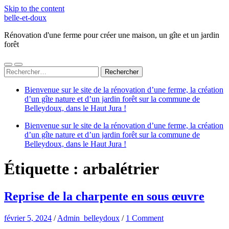
Skip to the content
belle-et-doux
Rénovation d'une ferme pour créer une maison, un gîte et un jardin
forêt
Toggle
Toggle
Rechercher :
mobile
search
menu
field
Bienvenue sur le site de la rénovation d’une ferme, la création
d’un gîte nature et d’un jardin forêt sur la commune de
Belleydoux, dans le Haut Jura !
Bienvenue sur le site de la rénovation d’une ferme, la création
d’un gîte nature et d’un jardin forêt sur la commune de
Belleydoux, dans le Haut Jura !
Étiquette :
arbalétrier
Reprise de la charpente en sous œuvre
février 5, 2024
/
Admin_belleydoux
/
1 Comment