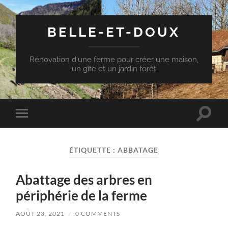
BELLE-ET-DOUX
Rénovation d'une ferme pour créer une maison,
un gîte et un jardin forêt
Toggle
Toggle
search
mobile
field
menu
ÉTIQUETTE :
ABBATAGE
Abattage des arbres en
périphérie de la ferme
AOÛT 23, 2021
/
0 COMMENTS