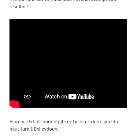
résultat !
Florence & Loïc pour le gîte de belle-et-doux, gîte du
haut-jura à Belleydoux.