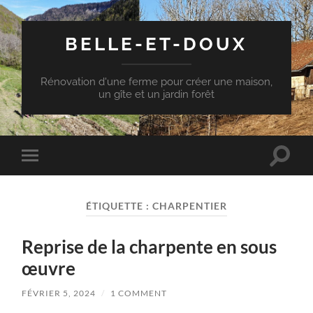
BELLE-ET-DOUX
Rénovation d'une ferme pour créer une maison,
un gîte et un jardin forêt
Toggle
Toggle
search
mobile
field
menu
ÉTIQUETTE :
CHARPENTIER
Reprise de la charpente en sous
œuvre
FÉVRIER 5, 2024
/
1 COMMENT