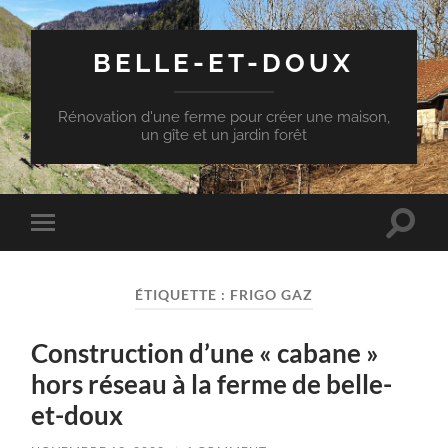
BELLE-ET-DOUX
Rénovation d'une ferme pour créer une maison,
un gîte et un jardin forêt
Toggle
Toggle
search
mobile
field
menu
ÉTIQUETTE :
FRIGO GAZ
Construction d’une « cabane »
hors réseau à la ferme de belle-
et-doux