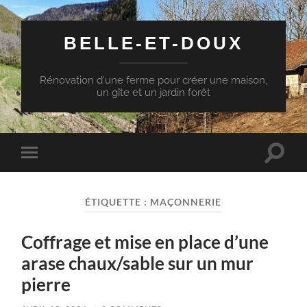
BELLE-ET-DOUX
Rénovation d'une ferme pour créer une maison,
un gîte et un jardin forêt
Toggle
Toggle
search
mobile
field
menu
ÉTIQUETTE :
MAÇONNERIE
Coffrage et mise en place d’une
arase chaux/sable sur un mur
pierre