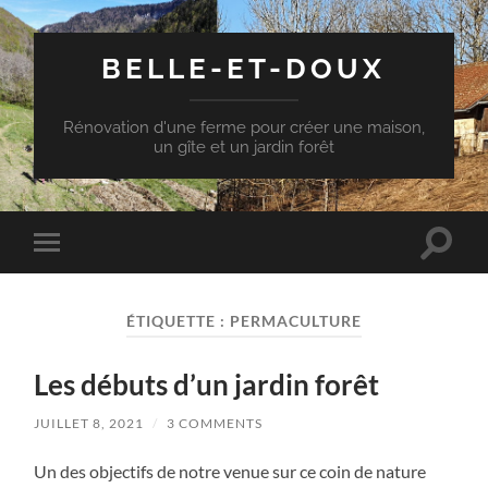
BELLE-ET-DOUX
Rénovation d'une ferme pour créer une maison,
un gîte et un jardin forêt
Toggle
Toggle
search
mobile
field
menu
ÉTIQUETTE :
PERMACULTURE
Les débuts d’un jardin forêt
JUILLET 8, 2021
/
3 COMMENTS
Un des objectifs de notre venue sur ce coin de nature