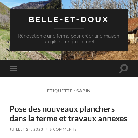
BELLE-ET-DOUX
Rénovation d'une ferme pour créer une maison,
un gîte et un jardin forêt
Toggle
Toggle
search
mobile
field
menu
ÉTIQUETTE :
SAPIN
Pose des nouveaux planchers
dans la ferme et travaux annexes
JUILLET 24, 2023
/
6 COMMENTS