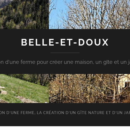
BELLE-ET-DOUX
n d'une ferme pour créer une maison, un gîte et un ja
ION D’UNE FERME, LA CRÉATION D’UN GÎTE NATURE ET D’UN 