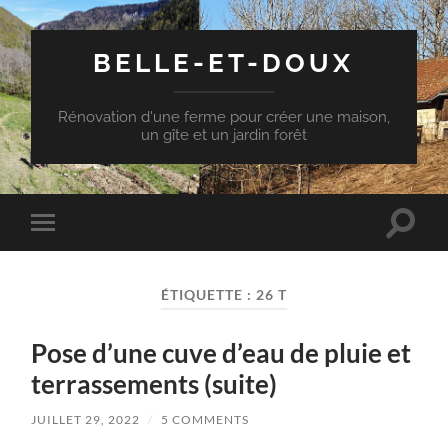
BELLE-ET-DOUX
Rénovation d'une ferme pour créer une maison,
un gîte et un jardin forêt
Toggle
Toggle
search
mobile
field
menu
ÉTIQUETTE :
26 T
Pose d’une cuve d’eau de pluie et
terrassements (suite)
JUILLET 29, 2022
/
5 COMMENTS