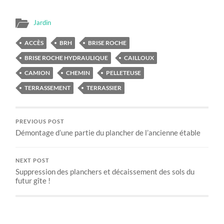
Jardin
ACCÈS
BRH
BRISE ROCHE
BRISE ROCHE HYDRAULIQUE
CAILLOUX
CAMION
CHEMIN
PELLETEUSE
TERRASSEMENT
TERRASSIER
PREVIOUS POST
Démontage d’une partie du plancher de l’ancienne étable
NEXT POST
Suppression des planchers et décaissement des sols du
futur gîte !