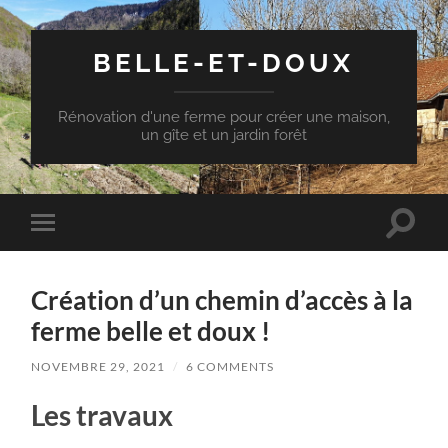
BELLE-ET-DOUX
Rénovation d'une ferme pour créer une maison,
un gîte et un jardin forêt
Toggle
Toggle
search
mobile
field
menu
Création d’un chemin d’accès à la
ferme belle et doux !
NOVEMBRE 29, 2021
/
6 COMMENTS
Les travaux