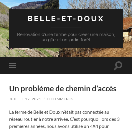
BELLE-ET-DOUX
Rénovation d'une ferme pour créer une maison,
un gîte et un jardin forêt
Toggle
Toggle
search
mobile
field
menu
Un problème de chemin d’accès
JUILLET 12, 2021
/
0 COMMENTS
La ferme de Belle et Doux n’était pas connectée au
réseau routier à notre arrivée. C’est pourquoi lors des 3
premières années, nous avons utilisé un 4X4 pour