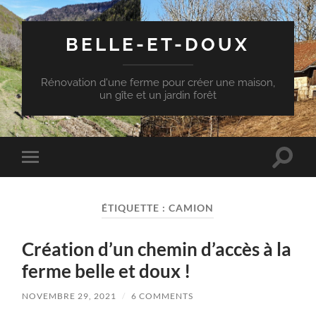
BELLE-ET-DOUX
Rénovation d'une ferme pour créer une maison,
un gîte et un jardin forêt
Toggle
Toggle
search
mobile
field
menu
ÉTIQUETTE :
CAMION
Création d’un chemin d’accès à la
ferme belle et doux !
NOVEMBRE 29, 2021
/
6 COMMENTS