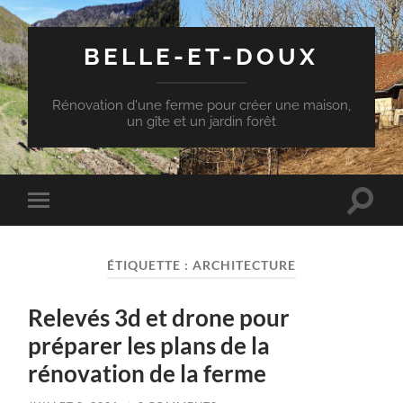
BELLE-ET-DOUX
Rénovation d'une ferme pour créer une maison,
un gîte et un jardin forêt
Toggle
Toggle
search
mobile
field
menu
ÉTIQUETTE :
ARCHITECTURE
Relevés 3d et drone pour
préparer les plans de la
rénovation de la ferme