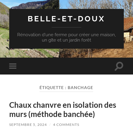
BELLE-ET-DOUX
Rénovation d'une ferme pour créer une maison,
un gîte et un jardin forêt
Toggle
Toggle
search
mobile
field
menu
ÉTIQUETTE :
BANCHAGE
Chaux chanvre en isolation des
murs (méthode banchée)
SEPTEMBRE 5, 2024
/
4 COMMENTS