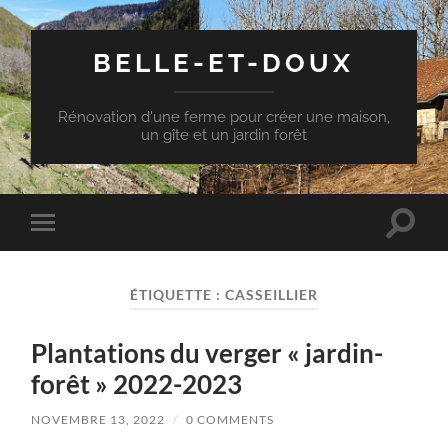
BELLE-ET-DOUX
Rénovation d'une ferme pour créer une maison,
un gîte et un jardin forêt
Toggle
Toggle
search
mobile
field
menu
ÉTIQUETTE :
CASSEILLIER
Plantations du verger « jardin-
forêt » 2022-2023
NOVEMBRE 13, 2022
/
0 COMMENTS