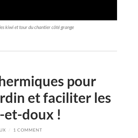
des kiwi et tour du chantier côté grange
hermiques pour
din et faciliter les
e-et-doux !
UX
/
1 COMMENT