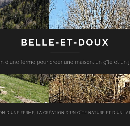
BELLE-ET-DOUX
n d'une ferme pour créer une maison, un gîte et un ja
ION D’UNE FERME, LA CRÉATION D’UN GÎTE NATURE ET D’UN 