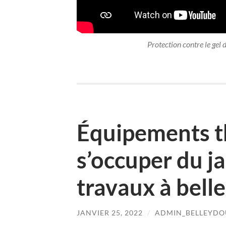
Protection contre le gel 
Équipements t
s’occuper du jar
travaux à bell
JANVIER 25, 2022
/
ADMIN_BELLEYDO