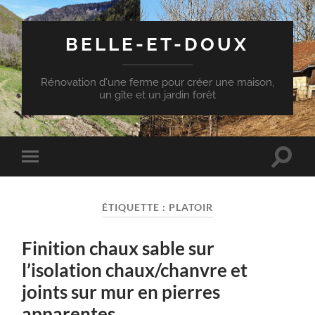
BELLE-ET-DOUX
Rénovation d'une ferme pour créer une maison,
un gîte et un jardin forêt
Toggle
Toggle
search
mobile
field
menu
ÉTIQUETTE :
PLATOIR
Finition chaux sable sur
l’isolation chaux/chanvre et
joints sur mur en pierres
apparentes