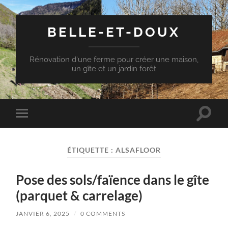
BELLE-ET-DOUX
Rénovation d'une ferme pour créer une maison,
un gîte et un jardin forêt
Toggle
Toggle
search
mobile
field
menu
ÉTIQUETTE :
ALSAFLOOR
Pose des sols/faïence dans le gîte
(parquet & carrelage)
JANVIER 6, 2025
/
0 COMMENTS