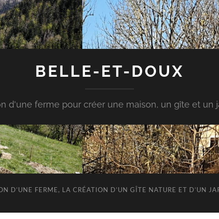
BELLE-ET-DOUX
n d'une ferme pour créer une maison, un gîte et un ja
ION D’UNE FERME, LA CRÉATION D’UN GÎTE NATURE ET D’UN 