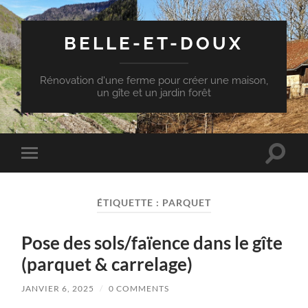
BELLE-ET-DOUX
Rénovation d'une ferme pour créer une maison,
un gîte et un jardin forêt
Toggle
Toggle
search
mobile
field
menu
ÉTIQUETTE :
PARQUET
Pose des sols/faïence dans le gîte
(parquet & carrelage)
JANVIER 6, 2025
/
0 COMMENTS