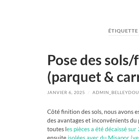
ÉTIQUETTE
Pose des sols/f
(parquet & car
JANVIER 6, 2025
/
ADMIN_BELLEYDOU
Côté finition des sols, nous avons e
des avantages et inconvénients du p
toutes l
es pièces a été décaissé su
ensuite
isolées avec du Misapor (ver