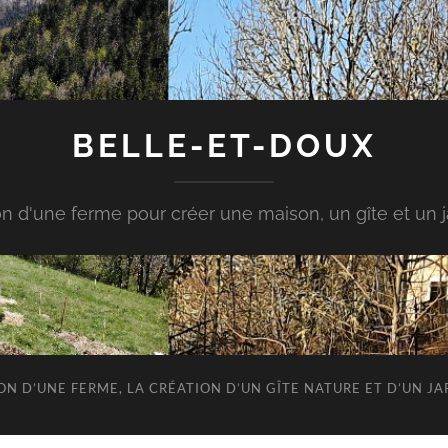
BELLE-ET-DOUX
n d'une ferme pour créer une maison, un gîte et un ja
ION D’UNE FERME, LA CRÉATION D’UN GÎTE NATURE ET D’UN 