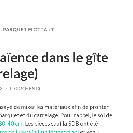
 :
PARQUET FLOTTANT
aïence dans le gîte
relage)
X
/
0 COMMENTS
ssayé de mixer les matériaux afin de profiter
arquet et du carrelage. Pour rappel, le sol de
r 30-40 cm
. Les pièces sauf la SDB ont été
re cellulaire) et un fermacel sol
et venu